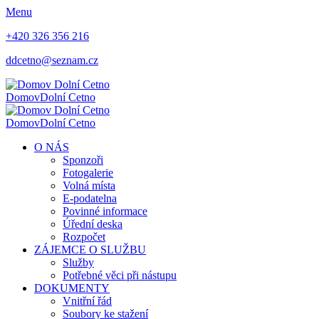
Menu
+420 326 356 216
ddcetno@seznam.cz
Domov
Dolní Cetno
Domov
Dolní Cetno
O NÁS
Sponzoři
Fotogalerie
Volná místa
E-podatelna
Povinné informace
Úřední deska
Rozpočet
ZÁJEMCE O SLUŽBU
Služby
Potřebné věci při nástupu
DOKUMENTY
Vnitřní řád
Soubory ke stažení